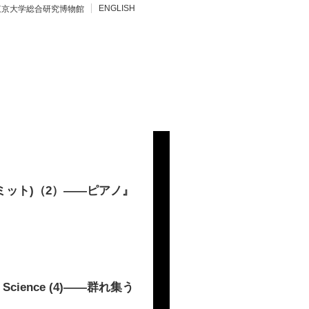
ENGLISH
東京大学総合研究博物館
ミット)（2）――ピアノ』
cience (4)――群れ集う