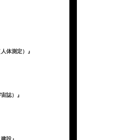
（人体測定）』
宇宙誌）』
ク建設』