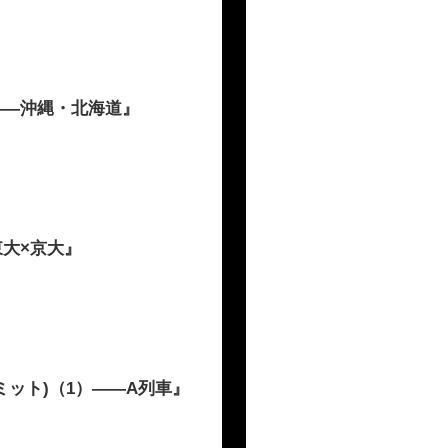
――沖縄・北海道』
大×京大』
ット)（1）――A列車』