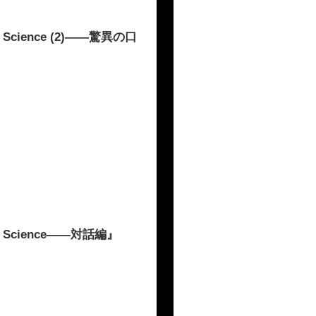
cience (2)――驚異の口
』
Science――対話編』