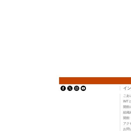
イ
ごあ
IMT
開館
組織
開館
アク
お問