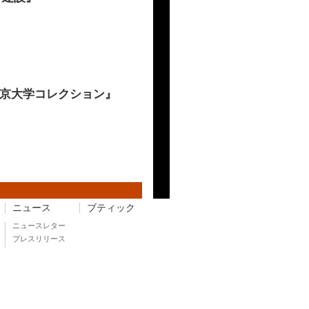
――東京大学コレクション』
ニュース
ブティック
ニュースレター
プレスリリース