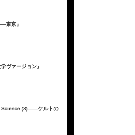
――東京』
大学ヴァージョン』
cience (3)――ケルトの