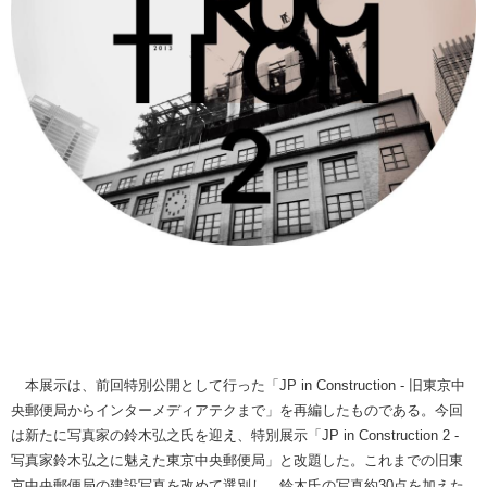
本展示は、前回特別公開として行った「JP in Construction - 旧東京中
央郵便局からインターメディアテクまで」を再編したものである。今回
は新たに写真家の鈴木弘之氏を迎え、特別展示「JP in Construction 2 -
写真家鈴木弘之に魅えた東京中央郵便局」と改題した。これまでの旧東
京中央郵便局の建設写真を改めて選別し、鈴木氏の写真約30点を加えた