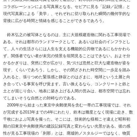
コラボレーションによる写真展となる。セピアに見る「記録／記憶」と
現代写真家による「美学」、それぞれに切り取られた瞬間の幾何学的な
背後に広がる時間と情緒を感じることができるであろう。
鈴木弘之の被写体となるのは、主に大規模建造物に関わる工事現場で
ある。それは都市のランドマークとして、あるいは社会のインフラとし
て、人々の生活さらには人生を支える機能的公共物であるにもかかわら
ず、関係者でない者が未完の情景を垣間見ることはできない。およそ分
かるかぎりは、突然に空が広がり、気づけば忽然と巨大な建造物が姿を
現す、くらいであろう。しかし、その閉ざされた時空間に一歩足を踏み
入れると、張りつめた緊張感と静寂とのはざまに、地球という土層と向
き合っている事実を呼び覚ます。言い換えるなら、コンクリートと鉄と
土とが混じり合い、地表に築き上げる人間の営みは、都市空間では忘れ
てしまいそうな自然との対峙なのである。
2009年から始まった東京中央郵便局を含む一帯の工事現場では、それ
が完成する2013年までの4年にわたり、鈴木は幾度となく現場に赴き、数
千枚におよぶ写真を撮った。そこには、技術的な様相こそ違えど昭和初
期の旧東京中央郵便局の建設記録写真と変わらない光景がある。彼の感
性が見る工事現場の「刹那」とは、廃墟的ノスタルジーではなく、物質