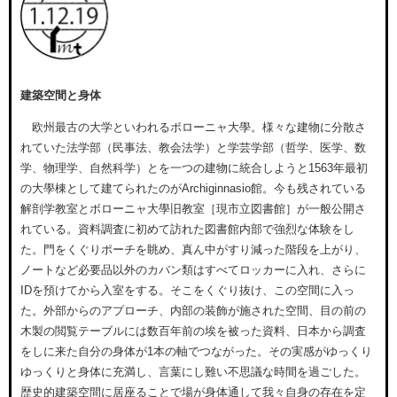
建築空間と身体
欧州最古の大学といわれるボローニャ大學。様々な建物に分散さ
れていた法学部（民事法、教会法学）と学芸学部（哲学、医学、数
学、物理学、自然科学）とを一つの建物に統合しようと1563年最初
の大學棟として建てられたのがArchiginnasio館。今も残されている
解剖学教室とボローニャ大學旧教室［現市立図書館］が一般公開さ
れている。資料調査に初めて訪れた図書館内部で強烈な体験をし
た。門をくぐりポーチを眺め、真ん中がすり減った階段を上がり、
ノートなど必要品以外のカバン類はすべてロッカーに入れ、さらに
IDを預けてから入室をする。そこをくぐり抜け、この空間に入っ
た。外部からのアプローチ、内部の装飾が施された空間、目の前の
木製の閲覧テーブルには数百年前の埃を被った資料、日本から調査
をしに来た自分の身体が1本の軸でつながった。その実感がゆっくり
ゆっくりと身体に充満し、言葉にし難い不思議な時間を過ごした。
歴史的建築空間に居座ることで場が身体通して我々自身の存在を定