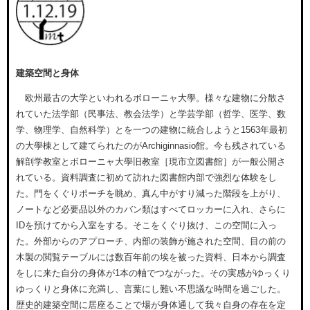
建築空間と身体
欧州最古の大学といわれるボローニャ大學。様々な建物に分散さ
れていた法学部（民事法、教会法学）と学芸学部（哲学、医学、数
学、物理学、自然科学）とを一つの建物に統合しようと1563年最初
の大學棟として建てられたのがArchiginnasio館。今も残されている
解剖学教室とボローニャ大學旧教室［現市立図書館］が一般公開さ
れている。資料調査に初めて訪れた図書館内部で強烈な体験をし
た。門をくぐりポーチを眺め、真ん中がすり減った階段を上がり、
ノートなど必要品以外のカバン類はすべてロッカーに入れ、さらに
IDを預けてから入室をする。そこをくぐり抜け、この空間に入っ
た。外部からのアプローチ、内部の装飾が施された空間、目の前の
木製の閲覧テーブルには数百年前の埃を被った資料、日本から調査
をしに来た自分の身体が1本の軸でつながった。その実感がゆっくり
ゆっくりと身体に充満し、言葉にし難い不思議な時間を過ごした。
歴史的建築空間に居座ることで場が身体通して我々自身の存在を定