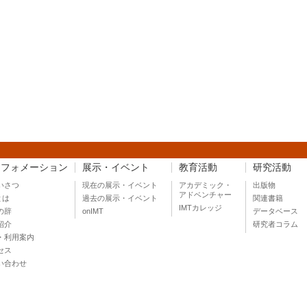
ンフォメーション
展示・イベント
教育活動
研究活動
いさつ
現在の展示・イベント
アカデミック・
出版物
アドベンチャー
とは
過去の展示・イベント
関連書籍
IMTカレッジ
の辞
onIMT
データベース
紹介
研究者コラム
・利用案内
セス
い合わせ