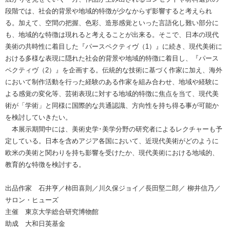
段階では、社会的背景や地域的特徴が少なからず影響すると考えられ
る。加えて、空間の把握、色彩、造形感覚といった言語化し難い部分に
も、地域的な特徴は現れると考えることが出来る。そこで、日本の現代
美術の共時性に着目した『パースペクティヴ（1）』に続き、現代美術に
おける多様な表現に隠れた社会的背景や地域的特徴に着目し、『パース
ペクティヴ（2）』を企画する。伝統的な技術に基づく作家に加え、海外
において制作活動を行った経験のある作家を組み合わせ、地域や経験に
よる感覚の変化等、芸術表現に対する地域的特徴に焦点を当て、現代美
術が「学術」と同様に国際的な共通認識、方向性を持ち得る事が可能か
を検討していきたい。
本展示期間中には、美術史学･美学分野の研究者によるレクチャーも予
定している。日本を含めアジア各国において、近現代美術がどのように
欧米の美術と関わりを持ち影響を受けたか、現代美術における地域的、
教育的な特徴を検討する。
出品作家 石井亨／柿田喜則／川久保ジョイ／長田堅二郎／ 柳井信乃／
サロン・ヒューズ
主催 東京大学総合研究博物館
助成 大和日英基金