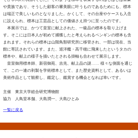
や貴族であり、そうした顧客の審美眼に叶うものであるためにも、標本
は端正で美しいものとなりました。かくして、その台座やケースも入念
に設えられ、標本は工芸品としての価値さえ持つに至ったのです。
本展示では、かつて皇室に献上された、一級品の標本を取り上げま
す。そこには日本人が初めて捕獲したと考えられるペンギンの標本も含
まれます。それらの標本は山階鳥類研究所に移管され、一部は現在、当
館に寄託されています。また、巡洋艦・高千穂に飛来したというタカの
標本や、献上の様子を描いたとされる掛軸も合わせて展示します。
皇室御用標本師、新宿御苑、吉兆、献上品の謎…… 様々な側面を通じ
て、この一連の剥製を学術標本として、また歴史資料として、あるいは
美術作品として観察し、鑑定し、鑑賞する機会となれば幸いです。
主催 東京大学総合研究博物館
協力 人鳥堂本舗、大島潤一、大島ひとみ
一覧に戻る