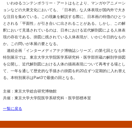
いわゆるコンテンポラリー・アートはもとより、マンガやアニメーシ
ョンなどの大衆文化においても、「日本的」な人体表現が国内外で大き
な注目を集めている。この現象を解説する際に、日本画の特徴のひとつ
とされる「平面性」が引き合いに出されることがある。しかし、この解
釈において見逃されているのは、日本における近代解剖図による人体表
現の存在である。掛図に残されている人体表現が、いかに今日的なもの
か。この問いが本展の要となる。
連続企画「インターメディアテク博物誌シリーズ」の第七回となる本
特別展示では、東京大学大学院医学系研究科・医学部所蔵の解剖学掛図
を公開し、近代解剖図における人体の描画表現について再考する場とし
て、一年を通して歴史的な手描きの掛図を約20点ずつ定期的に入れ替え
る。本特別展示はPart3で最後の回となる。
主催：東京大学総合研究博物館
共催：東京大学大学院医学系研究科・医学部標本室
一覧に戻る