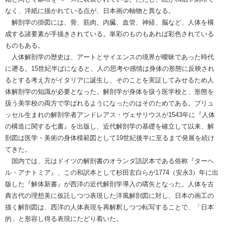
なく、洋紙に描かれている点が、日本画の軸物と異なる。
解剖学の掛図には、骨、筋肉、内臓、血管、神経、脳など、人体を構
成する諸要素が手描きされている。単彩のものもあれば彩色されている
ものもある。
人体解剖学の歴史は、アートとサイエンスの境界が曖昧であった時代
に遡る。15世紀半ばになると、人の思考や感情は身体の形態に反映され
るとする考え方がイタリアに誕生し、そのことを実証してみせるため人
体解剖学の知識が必要となった。解剖学が身体を扱う医学校と、形態を
扱う美学校の両方で学ばれるようになったのはそのためである。ブリュ
ッセル生まれの解剖学者アンドレアス・ヴェサリウスが1543年に『人体
の構造に関する七書』を出版し、近代解剖学の基礎を確立して以来、解
剖図は医学・美術の身体模範図として19世紀後半に至るまで発展を続け
てきた。
国内では、元はドイツの解剖書のオランダ語訳本である俗称『ターヘ
ル・アナトミア』、この和訳本として杉田玄白らが1774（安永3）年に出
版した『解体新書』が西洋の近代解剖学導入の嚆矢となった。人体を古
典古代の理想美に仮託しつつ表現した洋風解剖図に対し、日本の画工の
描く解剖図は、西洋の人体表現を再解釈しつつ転写することで、「日本
的」と形容し得る表現にたどり着いた。