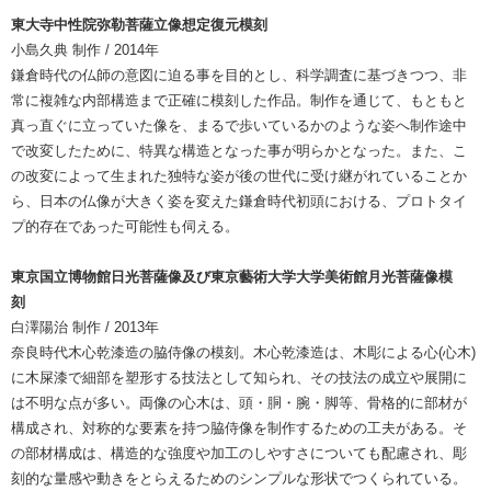
東大寺中性院弥勒菩薩立像想定復元模刻
小島久典 制作 / 2014年
鎌倉時代の仏師の意図に迫る事を目的とし、科学調査に基づきつつ、非
常に複雑な内部構造まで正確に模刻した作品。制作を通じて、もともと
真っ直ぐに立っていた像を、まるで歩いているかのような姿へ制作途中
で改変したために、特異な構造となった事が明らかとなった。また、こ
の改変によって生まれた独特な姿が後の世代に受け継がれていることか
ら、日本の仏像が大きく姿を変えた鎌倉時代初頭における、プロトタイ
プ的存在であった可能性も伺える。
東京国立博物館日光菩薩像及び東京藝術大学大学美術館月光菩薩像模
刻
白澤陽治 制作 / 2013年
奈良時代木心乾漆造の脇侍像の模刻。木心乾漆造は、木彫による心(心木)
に木屎漆で細部を塑形する技法として知られ、その技法の成立や展開に
は不明な点が多い。両像の心木は、頭・胴・腕・脚等、骨格的に部材が
構成され、対称的な要素を持つ脇侍像を制作するための工夫がある。そ
の部材構成は、構造的な強度や加工のしやすさについても配慮され、彫
刻的な量感や動きをとらえるためのシンプルな形状でつくられている。