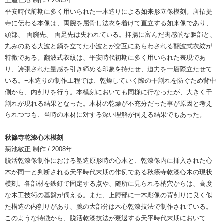
土屋仁応 制作 / 2003年
平安時代前期に多く用いられた一木造りによる如来形立像模刻。唐招提
寺に伝わる本像は、両腕を屈骨し法衣を着けて直立する如来像であり、
頭部、 両腕先、 両足先は失われている。抑揚に富んだ肉感的な躯部と、
丸みのある大波と鏑を立てた小波とが交互にあらわされる翻波式衣紋が
特徴である。翻波式衣紋は、平安時代初期に多く用いられた表現であ
り、誇張された量感を引き締める印象を持たせ、迫力を一層際立たせて
いる。−木造りの制作工程では、乾燥していく際の干割れを防ぐため背中
側から、内刳りを行う。本模刻においても同様に行なったが、大きく干
割れが現れる結果となった。木材の乾燥が不充分だった事が原因と考え
られつつも、当時の木材に対する深い理解が伺える結果でもあった。
秋篠寺乾漆心木模刻
菊池敏正 制作 / 2008年
脱活乾漆像制作における塑造原形時の心木と、乾漆像内に挿入された心
木が同一と判断される天平時代末期の作例である秋篠寺乾漆心木の現状
模刻。各部材を鉄釘で固定する点や、随所に見られる枘穴からは、高度
な木工技術の基盤が伺える。また、上膊部に一木彫像の背刳りに良く似
た構造の内刳りがあり、腕の大部分は木心乾漆技法で制作されている。
このような特徴から、脱活乾漆技法が衰退する天平時代末期において