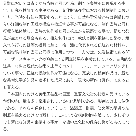
分野においては古くから当時と同じ行為、制作を実験的に再現する事
で、研究を検証する事例がある。文化財保存学における模刻制作におい
ても、当時の技法を再現することにより、自然科学分析からは判断しづ
らい詳細な制作工程や構造を検証する事が可能になる。制作当時と同じ
行程を追体験し、当時の制作者と同じ視点から観察する事で、新たな発
見が生まれる場合もある。模刻制作には、軟鉄と鋼を鍛接した鑿や、焼
入れを行った鋸等の道具に加え、檜、漆に代表される伝統的な材料を、
可能な限り制作当初と同様に使用しつつ、一方では、先端技術である3D
レーザースキャニングやX線による調査結果を参考にしている。古典的な
道具、材料と現代の技術を上手くコントロールし、エンジニアリングし
ていく事で、正確な模刻制作が可能になる。完成した模刻作品は、新た
な美術史学的知見を追求した成果であり、現代の新作（真作）であると
も言える。
日本国内における美術工芸品の国宝、重要文化財の指定を受けている
作例の内、最も多く指定されているのは彫刻である。彫刻とは主に仏像
である。それらを保存していくには、温湿度、耐震、防火等の環境や法
制度を整えるだけでは難しく、このような模刻制作を通じて、少しずつ
でも新たな知見を集積する事が、今後の文化財の保存に繋がるものにな
る。