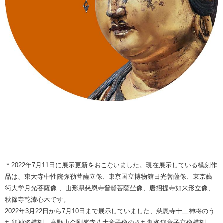
＊2022年7月11日に展示更新をおこないました。現在展示している模刻作
品は、東大寺中性院弥勒菩薩立像、東京国立博物館日光菩薩像、東京藝
術大学月光菩薩像 、山形県慈恩寺普賢菩薩坐像、唐招提寺如来形立像、
秋篠寺乾漆心木です。
2022年3月22日から7月10日まで展示していました、慈恩寺十二神将のう
ち卯神将模刻、高野山金剛峯寺八大童子像のうち制多迦童子立像模刻