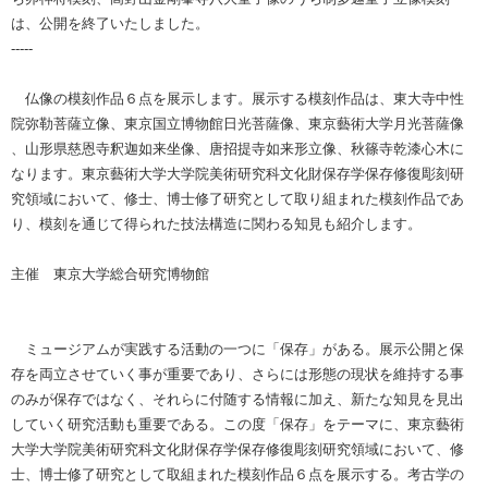
は、公開を終了いたしました。
-----
仏像の模刻作品６点を展示します。展示する模刻作品は、東大寺中性
院弥勒菩薩立像、東京国立博物館日光菩薩像、東京藝術大学月光菩薩像
、山形県慈恩寺釈迦如来坐像、唐招提寺如来形立像、秋篠寺乾漆心木に
なります。東京藝術大学大学院美術研究科文化財保存学保存修復彫刻研
究領域において、修士、博士修了研究として取り組まれた模刻作品であ
り、模刻を通じて得られた技法構造に関わる知見も紹介します。
主催 東京大学総合研究博物館
ミュージアムが実践する活動の一つに「保存」がある。展示公開と保
存を両立させていく事が重要であり、さらには形態の現状を維持する事
のみが保存ではなく、それらに付随する情報に加え、新たな知見を見出
していく研究活動も重要である。この度「保存」をテーマに、東京藝術
大学大学院美術研究科文化財保存学保存修復彫刻研究領域において、修
士、博士修了研究として取組まれた模刻作品６点を展示する。考古学の