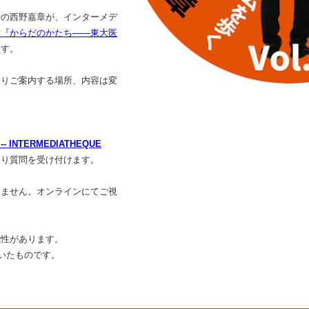
長の西野嘉章が、インターメデ
示『からだのかたち――東大医
ます。
よりご案内する場所、内容は変
NTERMEDIATHEQUE
より質問を受け付けます。
きません。オンラインにてご視
能性があります。
ていたものです。