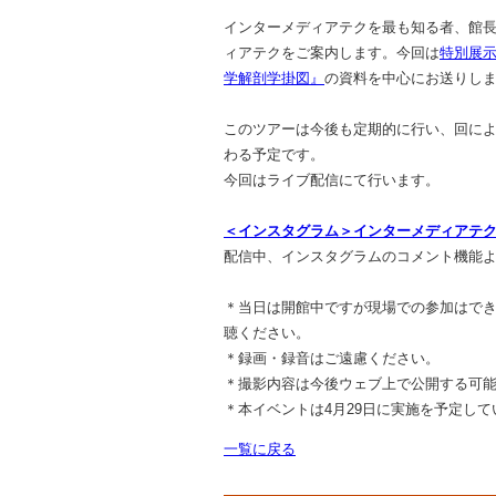
インターメディアテクを最も知る者、館
ィアテクをご案内します。今回は
特別展
学解剖学掛図』
の資料を中心にお送りし
このツアーは今後も定期的に行い、回に
わる予定です。
今回はライブ配信にて行います。
＜インスタグラム＞インターメディアテク-- I
配信中、インスタグラムのコメント機能
＊当日は開館中ですが現場での参加はで
聴ください。
＊録画・録音はご遠慮ください。
＊撮影内容は今後ウェブ上で公開する可
＊本イベントは4月29日に実施を予定し
一覧に戻る