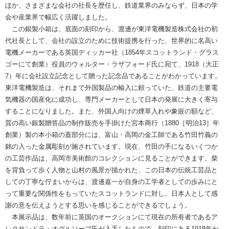
ほか、さまざまな会社の社長を歴任し、鉄道業界のみならず、日本の学
会や産業界で幅広く活躍しました。
この銀製小箱は、底面の刻印から、渡邊が東洋電機製造株式会社の初
代社長として、会社の設立のために技術提携を行った、世界的に名高い
電機メーカーである英国ディッカー社（1854年スコットランド・グラス
ゴーにて創業）役員のウォルター・ラザフォード氏に宛て、1918（大正
7）年に会社設立記念として贈った記念品であることがわかっています。
東洋電機製造は、それまで外国製品の輸入に頼っていた、鉄道の主要電
気機器の国産化に成功し、専門メーカーとして日本の発展に大きく寄与
することになりました。また、外国人向けの煙草入れや象嵌の額など、
質の高い銀製贈答品の制作販売を手掛けた宮本商行（1880［明治13］年
創業）製の本小箱の蓋部分には、富山・高岡の金工師である竹田竹義の
銘の入った金属彫刻が施されています。現在、竹田の手になるいくつか
の工芸作品は、高岡市美術館のコレクションに見ることができます。柴
を背負って歩く人物と山村の風景が描かれた、この日本の伝統工芸品と
しての丁寧な佇まいからは、渡邊嘉一が自身の工学者としての歩みにと
って重要な関係性をもっていたスコットランドに対し、日本人として感
謝の意を伝えようとする思いを感じることができるでしょう。
本展示品は、数年前に英国のオークションにて現在の所有者であるア
レクサンドラ・オグルソープ氏が入手したもので、刻印にある1918年か