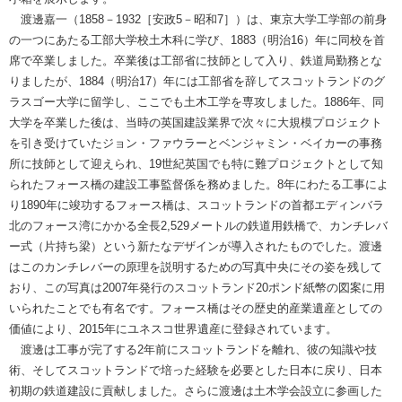
渡邊嘉一（1858－1932［安政5－昭和7］）は、東京大学工学部の前身
の一つにあたる工部大学校土木科に学び、1883（明治16）年に同校を首
席で卒業しました。卒業後は工部省に技師として入り、鉄道局勤務とな
りましたが、1884（明治17）年には工部省を辞してスコットランドのグ
ラスゴー大学に留学し、ここでも土木工学を専攻しました。1886年、同
大学を卒業した後は、当時の英国建設業界で次々に大規模プロジェクト
を引き受けていたジョン・ファウラーとベンジャミン・ベイカーの事務
所に技師として迎えられ、19世紀英国でも特に難プロジェクトとして知
られたフォース橋の建設工事監督係を務めました。8年にわたる工事によ
り1890年に竣功するフォース橋は、スコットランドの首都エディンバラ
北のフォース湾にかかる全長2,529メートルの鉄道用鉄橋で、カンチレバ
ー式（片持ち梁）という新たなデザインが導入されたものでした。渡邊
はこのカンチレバーの原理を説明するための写真中央にその姿を残して
おり、この写真は2007年発行のスコットランド20ポンド紙幣の図案に用
いられたことでも有名です。フォース橋はその歴史的産業遺産としての
価値により、2015年にユネスコ世界遺産に登録されています。
渡邊は工事が完了する2年前にスコットランドを離れ、彼の知識や技
術、そしてスコットランドで培った経験を必要とした日本に戻り、日本
初期の鉄道建設に貢献しました。さらに渡邊は土木学会設立に参画した