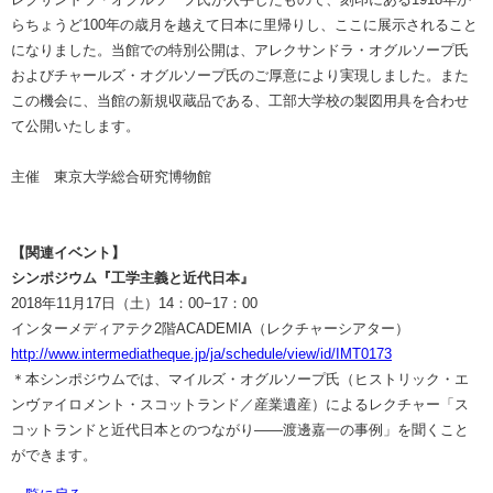
らちょうど100年の歳月を越えて日本に里帰りし、ここに展示されること
になりました。当館での特別公開は、アレクサンドラ・オグルソープ氏
およびチャールズ・オグルソープ氏のご厚意により実現しました。また
この機会に、当館の新規収蔵品である、工部大学校の製図用具を合わせ
て公開いたします。
主催 東京大学総合研究博物館
【関連イベント】
シンポジウム『工学主義と近代日本』
2018年11月17日（土）14：00−17：00
インターメディアテク2階ACADEMIA（レクチャーシアター）
http://www.intermediatheque.jp/ja/schedule/view/id/IMT0173
＊本シンポジウムでは、マイルズ・オグルソープ氏（ヒストリック・エ
ンヴァイロメント・スコットランド／産業遺産）によるレクチャー「ス
コットランドと近代日本とのつながり――渡邊嘉一の事例」を聞くこと
ができます。