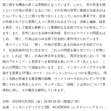
楽に接する機会の多くは受動的となっています。しかし、音や音楽を聴
くという行為が容易くなるにつれ、その行為の背景に複雑な仕組みがは
たらいていることに我々が気づきにくくなっているのも事実です。音楽
が作曲されてから実際に人々に受容されるまでには、演奏と編曲、録音
と再生、そして鑑賞と解釈という重層的な文化的プロセスが存在してい
ます。また、音声における法律や著作権、音のコピーライトの問題をは
じめ、「聴く」行為はあらゆる面で社会的に条件付けられています。
本イベントでは、「聴く」行為の背景にある仕組みや文化的プロセ
ス、社会的条件付けに光を当て、これらの問題を掘り当てていく作業に
より、いわば「聴く」行為の考古学を目指し、西洋文化史において「傾
聴のアナトミー」と形容すべき新領域を拓いたサンディ氏とともに、こ
れらの問題について議論を行います。また、インターメディアテクが所
蔵する貴重なSP盤レコード・コレクションからいくつかを選び出し、同
じく当館が所蔵する蓄音機の銘機、ヴィクトローラ社のクレデンザで実
際にそれらを再生しながら、サンディ氏に「傾聴」とは何かについて具
体的に伺い、その概念を解剖していきます。
日時 2015年5月29日（金）18:00-19:30（開場17:30）
会場 インターメディアテク2階「ACADEMIA（レクチャーシアター）」