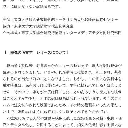
見」にほかならない記録映画です。
主催：東京大学総合研究博物館＋一般社団法人記録映画保存センター
協力：東京大学大学院情報学環吉見研究室
企画構成：東京大学総合研究博物館インターメディアテク寄附研究部門
【「映像の考古学」シリーズについて】
映画黎明期以来、教育映画からニュース番組まで、膨大な記録映像が
生み出されてきました。いまやそれが瞬時に複製され、加工され、共有
されるのが当たり前のことになりました。しかし、この膨大な資料体を
成す映像は、保存および公開において、平等に扱われているとは言えま
せん。その中で、誰もが一度は目にしたことのあるような歴史的な映像
はごくわずかであり、大半の記録映画は忘れられています。多くのフィ
ルムは注文制作された映画であるため、その時の役割をいったん果たし
た上で、消耗品のように放置もしくは廃棄されてきたからです。
20世紀における人間の活動を映像に残した記録映画を発掘・収集・保
存・デジタル化し、公開することによって、消失の危機に瀕する膨大な