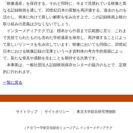
「映像遺産」を保存する。それと同時に、今まで見慣れている映像と異
なる記録映画を通して、20世紀日本の変貌を再評価する。過去のものを
活かし、将来に向けて新しい解釈を生み出す上で、この記録映画上映の
取り組みの意義は少なくないでしょう。
インターメディアテクでは、標本から什器まで広範囲に亘り、これま
で見捨てられたものも含めた学術遺産を保存し、再評価することによっ
て新しいリソースを生み出しています。映像においても同様に、20世紀
日本における映像記録の宝庫というべき資料体の考古学的発掘によっ
て、新たな発見や感動を生むことを期待する次第です。
本事業は、一般社団法人記録映画保存センターの協力のもとで、定期
的に行われます。
一覧に戻る
サイトマップ
サイトポリシー
東京大学総合研究博物館
ＪＰタワー学術文化総合ミュージアム インターメディアテク