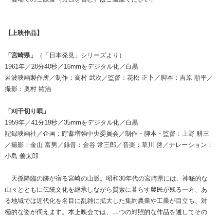
【上映作品】
「宮崎県」
（「日本発見」シリーズより）
1961年／28分40秒／16mmをデジタル化／白黒
岩波映画製作所／制作：高村 武次／監督：花松 正卜／脚本：吉原 順平／
撮影：奥村 祐治
「刈干切り唄」
1959年／41分19秒／35mmをデジタル化／白黒
記録映画社／企画：貯蓄増強中央委員会／制作・脚本・監督：上野 耕三
／撮影：金山 富男／録音：金谷 常三郎／音楽：草川 啓／ナレーション：
小島 善太郎
天孫降臨の跡が宿る宮崎の山脈。昭和30年代の宮崎県には、神秘的な
山々とともに伝統文化を継承しながら質素に暮らす農民が残る一方、あ
る地域では近代化を名目に乱雑に拡大した集約農業や工業が目立ち、対
極的な姿が伺えます。本上映会では、二つの対照的な作品を通してその