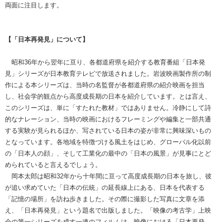
両面に注目します。
【「日本再発見」について】
昭和36年から翌年に亘り、各都道府県を紹介する教育番組「日本発
見」シリーズが日本教育テレビで放送されました。岩波映画製作所の制
作による本シリーズは、当時の名監督が各都道府県の紹介映画を担当
し、社会学的観点から高度成長期の日本を紹介しています。とは言え、
このシリーズは、単に「すたれた教材」ではありません。冷静にして詩
的なナレーション、当時の映画におけるフレーミングや編集と一部共通
する実験が見られるほか、写されている日本の姿が非常に興味深いもの
となっています。各地域を特徴づける風土をはじめ、グローバル化以前
の「日本人の顔」、そして工業化の最中の「日本の風景」が見事にとど
められていると言えるでしょう。
岡本太郎は昭和32年から十年間に亘って高度成長期の日本を旅し、彼
が追い求めていた「日本の伝統」の延長線上にある、日本を代表する
「記憶の場所」を訪ね歩きました。その際に撮影した写真に文章を添
え、「日本再発見」という題名で出版しました。「映像の考古学」上映
会の第一シリーズを成す一連のフィルムは、映像における「日本再発