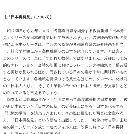
【「日本再発見」について】
昭和36年から翌年に亘り、各都道府県を紹介する教育番組「日本発
見」シリーズが日本教育テレビで放送されました。岩波映画製作所の制
作による本シリーズは、当時の名監督が各都道府県の紹介映画を担当
し、社会学的観点から高度成長期の日本を紹介しています。とは言え、
このシリーズは、単に「すたれた教材」ではありません。冷静にして詩
的なナレーション、当時の映画におけるフレーミングや編集と一部共通
する実験が見られるほか、写されている日本の姿が非常に興味深いもの
となっています。各地域を特徴づける風土をはじめ、グローバル化以前
の「日本人の顔」、そして工業化の最中の「日本の風景」が見事にとど
められていると言えるでしょう。
岡本太郎は昭和32年から十年間に亘って高度成長期の日本を旅し、彼
が追い求めていた「日本の伝統」の延長線上にある、日本を代表する
「記憶の場所」を訪ね歩きました。その際に撮影した写真に文章を添
え、「日本再発見」という題名で出版しました。「映像の考古学」上映
会の第一シリーズを成す一連のフィルムは、映像における「日本再発
見」にほかならない記録映画です。