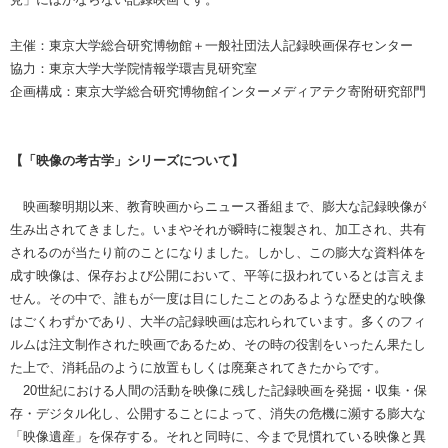
主催：東京大学総合研究博物館＋一般社団法人記録映画保存センター
協力：東京大学大学院情報学環吉見研究室
企画構成：東京大学総合研究博物館インターメディアテク寄附研究部門
【「映像の考古学」シリーズについて】
映画黎明期以来、教育映画からニュース番組まで、膨大な記録映像が
生み出されてきました。いまやそれが瞬時に複製され、加工され、共有
されるのが当たり前のことになりました。しかし、この膨大な資料体を
成す映像は、保存および公開において、平等に扱われているとは言えま
せん。その中で、誰もが一度は目にしたことのあるような歴史的な映像
はごくわずかであり、大半の記録映画は忘れられています。多くのフィ
ルムは注文制作された映画であるため、その時の役割をいったん果たし
た上で、消耗品のように放置もしくは廃棄されてきたからです。
20世紀における人間の活動を映像に残した記録映画を発掘・収集・保
存・デジタル化し、公開することによって、消失の危機に瀕する膨大な
「映像遺産」を保存する。それと同時に、今まで見慣れている映像と異