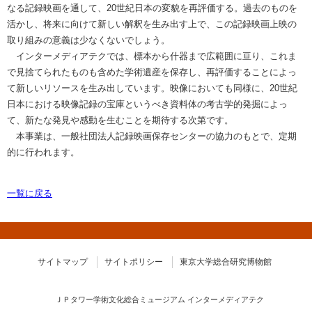
なる記録映画を通して、20世紀日本の変貌を再評価する。過去のものを
活かし、将来に向けて新しい解釈を生み出す上で、この記録映画上映の
取り組みの意義は少なくないでしょう。
インターメディアテクでは、標本から什器まで広範囲に亘り、これま
で見捨てられたものも含めた学術遺産を保存し、再評価することによっ
て新しいリソースを生み出しています。映像においても同様に、20世紀
日本における映像記録の宝庫というべき資料体の考古学的発掘によっ
て、新たな発見や感動を生むことを期待する次第です。
本事業は、一般社団法人記録映画保存センターの協力のもとで、定期
的に行われます。
一覧に戻る
サイトマップ
サイトポリシー
東京大学総合研究博物館
ＪＰタワー学術文化総合ミュージアム インターメディアテク