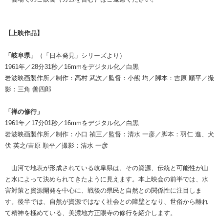
【上映作品】
「岐阜県」
（「日本発見」シリーズより）
1961年／28分31秒／16mmをデジタル化／白黒
岩波映画製作所／制作：高村 武次／監督：小熊 均／脚本：吉原 順平／撮
影：三角 善四郎
「禅の修行」
1961年／17分01秒／16mmをデジタル化／白黒
岩波映画製作所／制作：小口 禎三／監督：清水 一彦／脚本：羽仁 進、犬
伏 英之/吉原 順平／撮影：清水 一彦
山河で地表が形成されている岐阜県は、その資源、伝統と可能性が山
と水によって決められてきたように見えます。本上映会の前半では、水
害対策と資源開発を中心に、戦後の県民と自然との関係性に注目しま
す。後半では、自然が資源ではなく社会との障壁となり、世俗から離れ
て精神を極めている、美濃地方正眼寺の修行を紹介します。