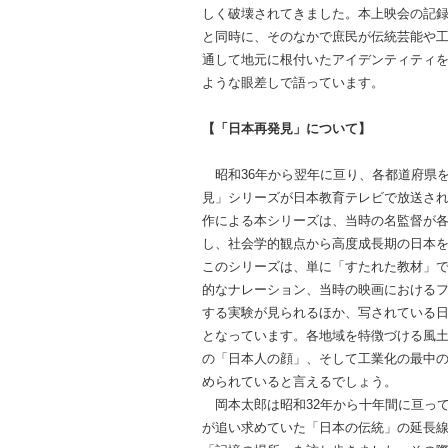
しく破壊されてきました。本上映会の記
と同時に、そのなかで庶民が伝統芸能や
通して地元に根付いたアイデンティティ
ような眼差しで語っています。
【「日本再発見」について】
昭和36年から翌年に亘り、各都道府県
見」シリーズが日本教育テレビで放送さ
作による本シリーズは、当時の名監督が
し、社会学的観点から高度成長期の日本
このシリーズは、単に「すたれた教材」
的なナレーション、当時の映画における
する実験が見られるほか、写されている
となっています。各地域を特徴づける風
の「日本人の顔」、そして工業化の最中
められていると言えるでしょう。
岡本太郎は昭和32年から十年間に亘っ
が追い求めていた「日本の伝統」の延長