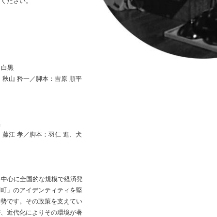
慮ください。
）
／白黒
秋山 矜一／脚本：吉原 順平
黒
藤江 孝／脚本：羽仁 進、犬
を中心に全国的な規模で経済発
下町」のアイデンティティを堅
姿勢です。その政策を支えてい
が、近代化によりその環境が著