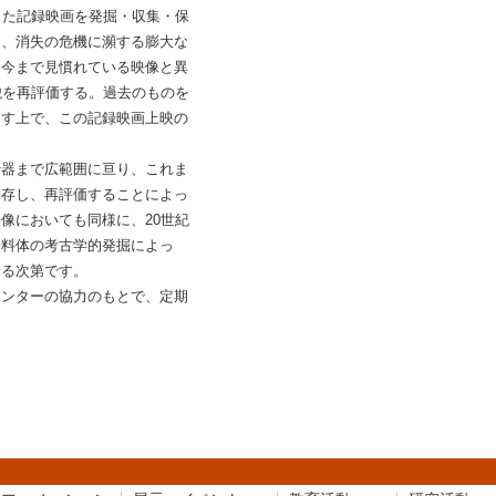
した記録映画を発掘・収集・保
て、消失の危機に瀕する膨大な
、今まで見慣れている映像と異
貌を再評価する。過去のものを
出す上で、この記録映画上映の
器まで広範囲に亘り、これま
保存し、再評価することによっ
像においても同様に、20世紀
資料体の考古学的発掘によっ
する次第です。
ンターの協力のもとで、定期