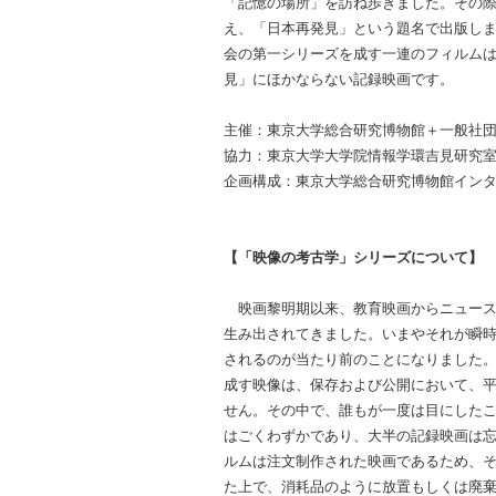
「記憶の場所」を訪ね歩きました。その
え、「日本再発見」という題名で出版し
会の第一シリーズを成す一連のフィルム
見」にほかならない記録映画です。
主催：東京大学総合研究博物館＋一般社
協力：東京大学大学院情報学環吉見研究
企画構成：東京大学総合研究博物館イン
【「映像の考古学」シリーズについて】
映画黎明期以来、教育映画からニュース
生み出されてきました。いまやそれが瞬
されるのが当たり前のことになりました
成す映像は、保存および公開において、
せん。その中で、誰もが一度は目にした
はごくわずかであり、大半の記録映画は
ルムは注文制作された映画であるため、
た上で、消耗品のように放置もしくは廃