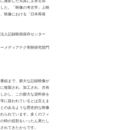
際に撮影した写真に文章を添
ました。「映像の考古学」上映
は、映像における「日本再発
団法人記録映画保存センター
室
ターメディアテク寄附研究部門
番組まで、膨大な記録映像が
時に複製され、加工され、共有
。しかし、この膨大な資料体を
平等に扱われているとは言えま
ことのあるような歴史的な映像
忘れられています。多くのフィ
その時の役割をいったん果たし
棄されてきたからです。