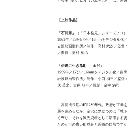
＊会場でのご飲食（ガムを含む）はご遠
【上映作品】
「石川県」
（「日本発見」シリーズより
1961年／28分57秒／16mmをデジタル化
岩波映画製作所／制作：高村 武次／監督：
／撮影：奥村 祐治
「伝統に生きる町 — 金沢」
1959年／17分／16mmをデジタル化／白
岩波映画製作所／制作：小口 禎三／監督：
伏 英之、吉原 順平／撮影：金宇 満司
高度成長期の昭和30年代。政府が工業
展を進めるなか、金沢に際立つのは「城
く守り、それを観光資産として活用する
たのが市の古い町並みと近隣の自然です