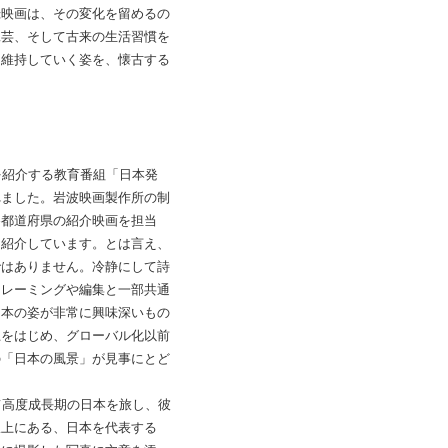
録映画は、その変化を留めるの
工芸、そして古来の生活習慣を
を維持していく姿を、懐古する
を紹介する教育番組「日本発
れました。岩波映画製作所の制
各都道府県の紹介映画を担当
を紹介しています。とは言え、
ではありません。冷静にして詩
フレーミングや編集と一部共通
日本の姿が非常に興味深いもの
土をはじめ、グローバル化以前
の「日本の風景」が見事にとど
て高度成長期の日本を旅し、彼
線上にある、日本を代表する