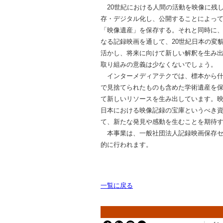
20世紀における人間の活動を映像に残
存・デジタル化し、公開することによっ
「映像遺産」を保存する。それと同時に
なる記録映画を通して、20世紀日本の変
活かし、将来に向けて新しい解釈を生み
取り組みの意義は少なくないでしょう。
インターメディアテクでは、標本から什
で見捨てられたものも含めた学術遺産を
て新しいリソースを生み出しています。映
日本における映像記録の宝庫というべき
て、新たな発見や感動を生むことを期待
本事業は、一般社団法人記録映画保存セ
的に行われます。
一覧に戻る