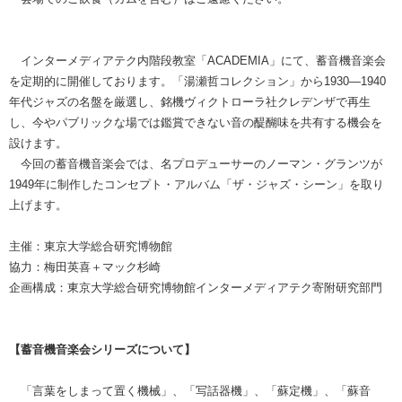
インターメディアテク内階段教室「ACADEMIA」にて、蓄音機音楽会
を定期的に開催しております。「湯瀬哲コレクション」から1930—1940
年代ジャズの名盤を厳選し、銘機ヴィクトローラ社クレデンザで再生
し、今やパブリックな場では鑑賞できない音の醍醐味を共有する機会を
設けます。
今回の蓄音機音楽会では、名プロデューサーのノーマン・グランツが
1949年に制作したコンセプト・アルバム「ザ・ジャズ・シーン」を取り
上げます。
主催：東京大学総合研究博物館
協力：梅田英喜＋マック杉崎
企画構成：東京大学総合研究博物館インターメディアテク寄附研究部門
【蓄音機音楽会シリーズについて】
「言葉をしまって置く機械」、「写話器機」、「蘇定機」、「蘇音