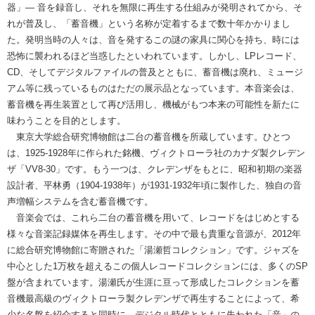
器」― 音を録音し、それを無限に再生する仕組みが発明されてから、そ
れが普及し、「蓄音機」という名称が定着するまで数十年かかりまし
た。発明当時の人々は、音を発するこの謎の家具に関心を持ち、時には
恐怖に襲われるほど当惑したといわれています。しかし、LPレコード、
CD、そしてデジタルファイルの普及とともに、蓄音機は廃れ、ミュージ
アム等に残っているものはただの展示品となっています。本音楽会は、
蓄音機を再生装置として再び活用し、機械がもつ本来の可能性を新たに
味わうことを目的とします。
東京大学総合研究博物館は二台の蓄音機を所蔵しています。ひとつ
は、1925-1928年に作られた銘機、ヴィクトローラ社のカナダ製クレデン
ザ「VV8-30」です。もう一つは、クレデンザをもとに、昭和初期の楽器
設計者、平林勇（1904-1938年）が1931-1932年頃に製作した、独自の音
声増幅システムを含む蓄音機です。
音楽会では、これら二台の蓄音機を用いて、レコードをはじめとする
様々な音楽記録媒体を再生します。その中で最も貴重な音源が、2012年
に総合研究博物館に寄贈された「湯瀬哲コレクション」です。ジャズを
中心とした1万枚を超えるこの個人レコードコレクションには、多くのSP
盤が含まれています。湯瀬氏が生涯に亘って形成したコレクションを蓄
音機最高級のヴィクトローラ製クレデンザで再生することによって、希
少な名盤を紹介すると同時に、デジタル時代とともに失われた「音」の