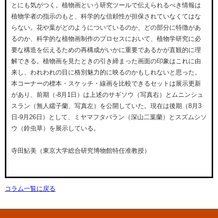
とにも気がつく。植物画という研究ツールで伝えられるべき情報は
植物学者の指示のもと、科学的な信頼性が担保されていなくてはな
らない。花や葉がどのようについているのか、どの部分に特徴があ
るのか、科学的な植物画制作のプロセスにおいて、植物学研究に必
要な構造を伝えるための再構成がいかに重要であるかが直観的に理
解できる。植物画を見たときの引き締まった画面の印象はこれに由
来し、われわれの目に格別魅力的に映るのかもしれないと思った。
本コーナーの標本・スケッチ・線画を比較できるセットは展示更新
があり、前期（-8月1日）は上述のサギソウ（写真右）とムニンシュ
スラン（無人繻子蘭、写真左）を公開していた。現在は後期（8月3
日-9月26日）として、ミヤマフタバラン（深山二葉蘭）とスズムシソ
ウ（鈴虫草）を展示している。
寺田鮎美（東京大学総合研究博物館特任准教授）
コラム一覧に戻る