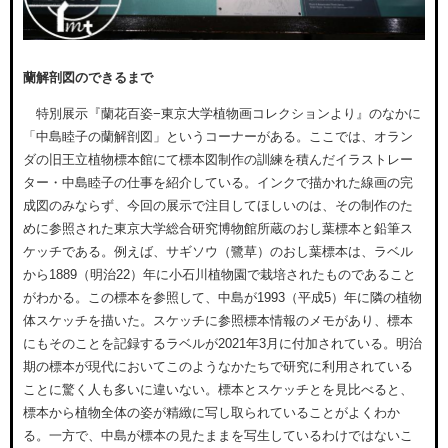
蘭解剖図のできるまで
特別展示『蘭花百姿−東京大学植物画コレクションより』のなかに
「中島睦子の蘭解剖図」というコーナーがある。ここでは、オラン
ダの旧王立植物標本館にて標本図制作の訓練を積んだイラストレー
ター・中島睦子の仕事を紹介している。インクで描かれた線画の完
成図のみならず、今回の展示で注目してほしいのは、その制作のた
めに参照された東京大学総合研究博物館所蔵のおし葉標本と鉛筆ス
ケッチである。例えば、サギソウ（鷺草）のおし葉標本は、ラベル
から1889（明治22）年に小石川植物園で栽培されたものであること
がわかる。この標本を参照して、中島が1993（平成5）年に隣の植物
体スケッチを描いた。スケッチに参照標本情報のメモがあり、標本
にもそのことを記録するラベルが2021年3月に付加されている。明治
期の標本が現代においてこのようなかたちで研究に利用されている
ことに驚く人も多いに違いない。標本とスケッチとを見比べると、
標本から植物全体の姿が精緻に写し取られていることがよくわか
る。一方で、中島が標本の見たままを写生しているわけではないこ