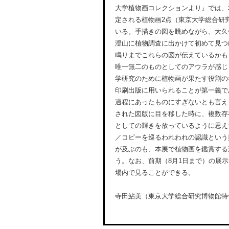
大学植物画コレクションより』では、
定される植物画2点（東京大学総合研
いる。手描きの図を眺めながら、大久保
澄山に植物調査に出かけて初めて見つ
鳴りまでこれらの図が伝えているかも
唯一無二のものとしてのアウラが感じ
学研究のために植物画が果たす役割の
印刷出版に用いられることが第一義で
過程にあったものにすぎないとも言え
された図版に目を移した時に、複数存
としての輝きを放っているように思え
／コピーを巡るわれわれの認識という
が及ぶのも、本展で植物画を鑑賞する
う。なお、前期（8月1日まで）の展
場内で見ることができる。
寺田鮎美（東京大学総合研究博物館特