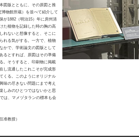
本図版とともに、その原図と推
究博物館所蔵）を並べて紹介して
が1882（明治15）年に房州清
けた植物を記録した時の胸の高
しれないと想像すると、そこに
られる気がする。一方で、植物
なかで、学術論文の図版として
あるとすれば、原図はその準備
る。そうすると、印刷物に掲載
在し流通したこれこそが完成形
てくる。このようにオリジナル
興味の尽きない問題にまで考え
楽しみのひとつではないかと思
示では、マメヅタランの標本も会
任准教授）