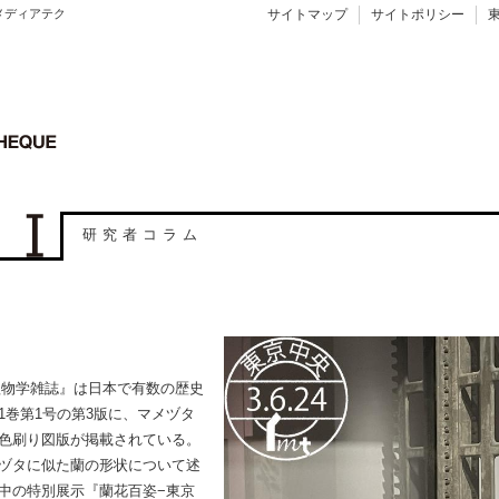
メディアテク
サイトマップ
サイトポリシー
研究者コラム
植物学雑誌』は日本で有数の歴史
1巻第1号の第3版に、マメヅタ
色刷り図版が掲載されている。
ヅタに似た蘭の形状について述
中の特別展示『蘭花百姿−東京