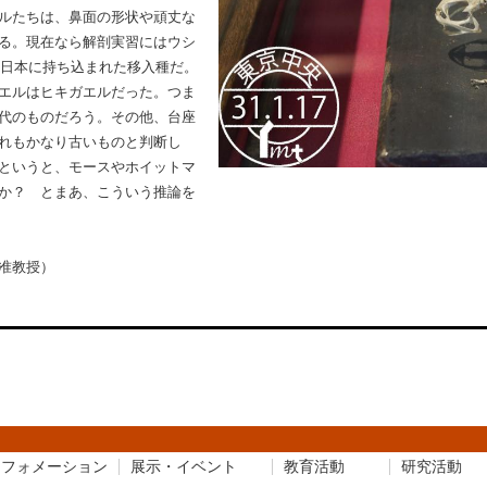
ルたちは、鼻面の形状や頑丈な
る。現在なら解剖実習にはウシ
に日本に持ち込まれた移入種だ。
エルはヒキガエルだった。つま
代のものだろう。その他、台座
れもかなり古いものと判断し
というと、モースやホイットマ
か？ とまあ、こういう推論を
准教授）
ンフォメーション
展示・イベント
教育活動
研究活動