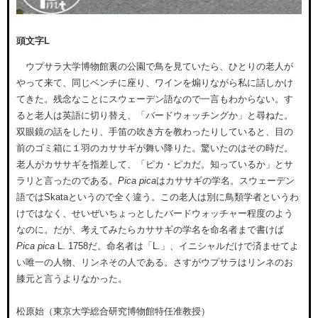
頭文字L
ウプサラ大学博物館裏の公園で鳥を見ていたら、ひとりの老人が
やって来て、同じベンチに座り、ワインを煽りながら私に話しかけ
てきた。残念なことにスウェーデン語なので一言もわからない。す
ると老人は英語に切り替え、「バードウォッチングか」と尋ねた。
双眼鏡の話をしたり、手笛の吹き方を教わったりしていると、目の
前のゴミ箱に１羽のカササギが舞い降りた。驚いたのはその時だ。
老人がカササギを指差して、「ピカ・ピカだ。知っているか」とサ
ラリと言ったのである。
Pica pica
はカササギの学名。スウェーデン
語ではSkataというので全く違う。この老人は別に鳥類学者というわ
けではなく、せいぜいちょっとしたバードウォッチャー程度のよう
なのに。だが、考えてみたらカササギの学名を命名者まで書けば
Pica pica
L. 1758だ。命名者は「L.」、イニシャルだけで済ませてよ
い唯一の人物、リンネその人である。さすがウプサラはリンネのお
膝元と言うよりなかった。
松原始（東京大学総合研究博物館特任准教授）