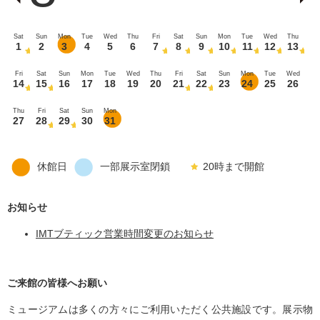
Sat
Sun
Mon
Tue
Wed
Thu
Fri
Sat
Sun
Mon
Tue
Wed
Thu
1
2
3
4
5
6
7
8
9
10
11
12
13
Fri
Sat
Sun
Mon
Tue
Wed
Thu
Fri
Sat
Sun
Mon
Tue
Wed
14
15
16
17
18
19
20
21
22
23
24
25
26
Thu
Fri
Sat
Sun
Mon
27
28
29
30
31
休館日
一部展示室閉鎖
20時まで開館
お知らせ
IMTブティック営業時間変更のお知らせ
ご来館の皆様へお願い
ミュージアムは多くの方々にご利用いただく公共施設です。展示物