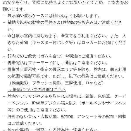
の安全を守り、皆様に気持ちよくご観覧いただくため、ご協力をお
願いします。
展示物や展示ケースには触れぬようお願いします。
補助犬以外の動物の同伴および植物の持ち込みはご遠慮くださ
い。
傘は展示室内に持ち込まず、傘立てをご利用ください。また、大
きなお荷物（キャスター付バック等）はロッカーにお預けくださ
い。
館内でのご飲食（ガムを含む）や喫煙はご遠慮ください。
携帯電話はマナーモードにし、通話はご遠慮ください。
撮影禁止展示物・指定の展示エリア等を除き、館内は、個人利用
の範囲で撮影可能です。ただし、以下の行為はご遠慮ください。
（動画撮影、フラッシュ撮影、三脚使用、ロケなど）
→ 撮影についての詳細はこちら
館内でデッサンやメモを取られる場合は、鉛筆、色鉛筆、クーピ
ーペンシル、iPad等デジタル端末以外（ボールペンやサインペン
等）のご使用はご遠慮ください。
許可のない宣伝・広報活動、配布物、アンケート等の配布・回収
はご遠慮ください。
他のお客様にご迷惑になる行為はご遠慮ください。