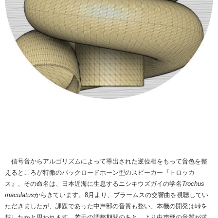
信号音からアルゴリズムによって導出された逆位相をもって音色を整
えるところが特徴のバックロードホーン型のスピーカー『トロッカ
ス』、その命名は、日本近海に生息するニシキウズガイの学名
Trochus
maculatus
からきています。8月より、ブラームスの交響曲を視聴してい
ただきましたが、課題であった中声部の音質も整い、本機の開発は峠を
越したかと思われます。若干の調整期間のあと、より中声部の音質が求