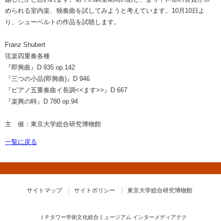
められる室内楽、独奏曲を試してみようと考えています。10月10日よ
り、シューベルトの作品を試聴します。
Franz Shubert
弦楽四重奏各種
『即興曲』D 935 op.142
『三つの小品(即興曲)』D 946
『ピアノ五重奏曲イ長調<<ます>>』D 667
『楽興の時』D 780 op.94
主 催：東京大学総合研究博物館
一覧に戻る
サイトマップ
サイトポリシー
東京大学総合研究博物館
ＪＰタワー学術文化総合ミュージアム インターメディアテク