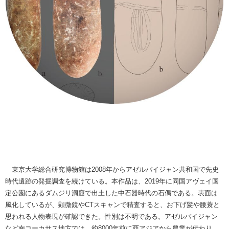
東京大学総合研究博物館は2008年からアゼルバイジャン共和国で先史
時代遺跡の発掘調査を続けている。本作品は、2019年に同国アヴェイ国
定公園にあるダムジリ洞窟で出土した中石器時代の石偶である。表面は
風化しているが、顕微鏡やCTスキャンで精査すると、お下げ髪や腰蓑と
思われる人物表現が確認できた。性別は不明である。アゼルバイジャン
など南コーカサス地方では、約8000年前に西アジアから農業が伝わり、