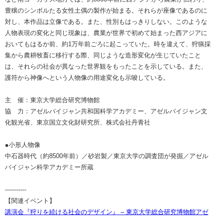
豊穣のシンボルたる女性土偶の製作が始まる。それらが座像であるのに
対し、本作品は立像である。また、性別もはっきりしない。このような
人物表現の変化と同じ現象は、農業が世界で初めて始まった西アジアに
おいてもはるか前、約1万年前ごろに起こっていた。時を違えて、狩猟採
集から農耕牧畜に移行する際、同じような造形変化が生じていたこと
は、それらの社会が異なった世界観をもったことを示している。また、
護符から神像へという人物像の用途変化も示唆している。
主 催：東京大学総合研究博物館
協 力：アゼルバイジャン共和国科学アカデミー、アゼルバイジャン文
化観光省、東京国立文化財研究所、株式会社丹青社
●小形人物像
中石器時代（約8500年前）／砂岩製／東京大学の調査団が発掘／アゼル
バイジャン科学アカデミー所蔵
-----------
【関連イベント】
講演会『狩りを続ける社会のデザイン』 – 東京大学総合研究博物館アゼ