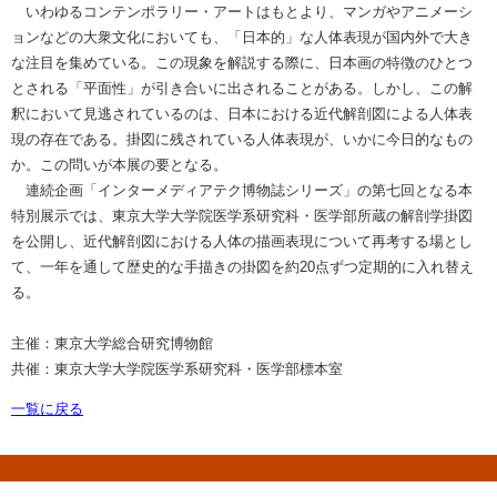
いわゆるコンテンポラリー・アートはもとより、マンガやアニメーシ
ョンなどの大衆文化においても、「日本的」な人体表現が国内外で大き
な注目を集めている。この現象を解説する際に、日本画の特徴のひとつ
とされる「平面性」が引き合いに出されることがある。しかし、この解
釈において見逃されているのは、日本における近代解剖図による人体表
現の存在である。掛図に残されている人体表現が、いかに今日的なもの
か。この問いが本展の要となる。
連続企画「インターメディアテク博物誌シリーズ」の第七回となる本
特別展示では、東京大学大学院医学系研究科・医学部所蔵の解剖学掛図
を公開し、近代解剖図における人体の描画表現について再考する場とし
て、一年を通して歴史的な手描きの掛図を約20点ずつ定期的に入れ替え
る。
主催：東京大学総合研究博物館
共催：東京大学大学院医学系研究科・医学部標本室
一覧に戻る