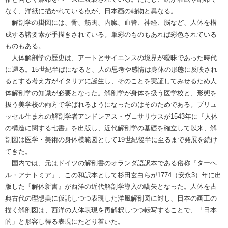
なく、洋紙に描かれている点が、日本画の軸物と異なる。
解剖学の掛図には、骨、筋肉、内臓、血管、神経、脳など、人体を構
成する諸要素が手描きされている。単彩のものもあれば彩色されている
ものもある。
人体解剖学の歴史は、アートとサイエンスの境界が曖昧であった時代
に遡る。15世紀半ばになると、人の思考や感情は身体の形態に反映され
るとする考え方がイタリアに誕生し、そのことを実証してみせるため人
体解剖学の知識が必要となった。解剖学が身体を扱う医学校と、形態を
扱う美学校の両方で学ばれるようになったのはそのためである。ブリュ
ッセル生まれの解剖学者アンドレアス・ヴェサリウスが1543年に『人体
の構造に関する七書』を出版し、近代解剖学の基礎を確立して以来、解
剖図は医学・美術の身体模範図として19世紀後半に至るまで発展を続け
てきた。
国内では、元はドイツの解剖書のオランダ語訳本である俗称『ターヘ
ル・アナトミア』、この和訳本として杉田玄白らが1774（安永3）年に出
版した『解体新書』が西洋の近代解剖学導入の嚆矢となった。人体を古
典古代の理想美に仮託しつつ表現した洋風解剖図に対し、日本の画工の
描く解剖図は、西洋の人体表現を再解釈しつつ転写することで、「日本
的」と形容し得る表現にたどり着いた。