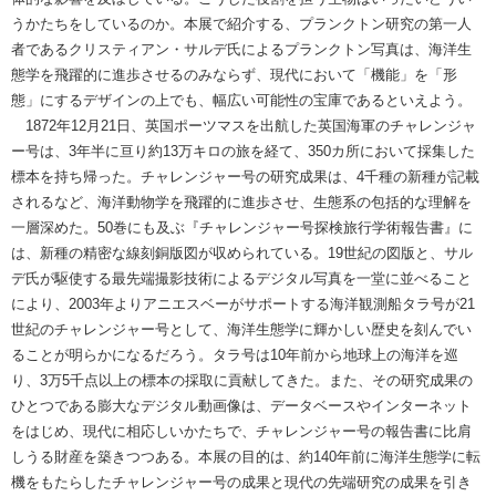
うかたちをしているのか。本展で紹介する、プランクトン研究の第一人
者であるクリスティアン・サルデ氏によるプランクトン写真は、海洋生
態学を飛躍的に進歩させるのみならず、現代において「機能」を「形
態」にするデザインの上でも、幅広い可能性の宝庫であるといえよう。
1872年12月21日、英国ポーツマスを出航した英国海軍のチャレンジャ
ー号は、3年半に亘り約13万キロの旅を経て、350カ所において採集した
標本を持ち帰った。チャレンジャー号の研究成果は、4千種の新種が記載
されるなど、海洋動物学を飛躍的に進歩させ、生態系の包括的な理解を
一層深めた。50巻にも及ぶ『チャレンジャー号探検旅行学術報告書』に
は、新種の精密な線刻銅版図が収められている。19世紀の図版と、サル
デ氏が駆使する最先端撮影技術によるデジタル写真を一堂に並べること
により、2003年よりアニエスベーがサポートする海洋観測船タラ号が21
世紀のチャレンジャー号として、海洋生態学に輝かしい歴史を刻んでい
ることが明らかになるだろう。タラ号は10年前から地球上の海洋を巡
り、3万5千点以上の標本の採取に貢献してきた。また、その研究成果の
ひとつである膨大なデジタル動画像は、データベースやインターネット
をはじめ、現代に相応しいかたちで、チャレンジャー号の報告書に比肩
しうる財産を築きつつある。本展の目的は、約140年前に海洋生態学に転
機をもたらしたチャレンジャー号の成果と現代の先端研究の成果を引き