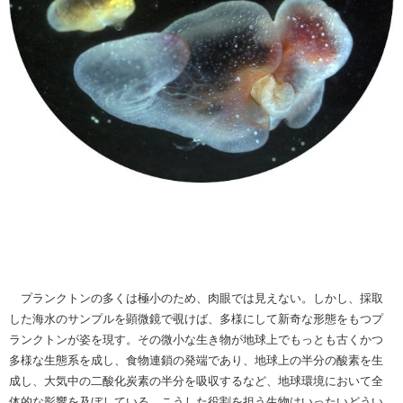
プランクトンの多くは極小のため、肉眼では見えない。しかし、採取
した海水のサンプルを顕微鏡で覗けば、多様にして新奇な形態をもつプ
ランクトンが姿を現す。その微小な生き物が地球上でもっとも古くかつ
多様な生態系を成し、食物連鎖の発端であり、地球上の半分の酸素を生
成し、大気中の二酸化炭素の半分を吸収するなど、地球環境において全
体的な影響を及ぼしている。こうした役割を担う生物はいったいどうい